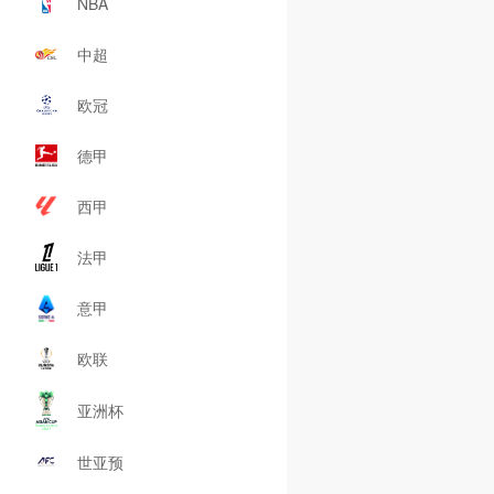
NBA
中超
欧冠
德甲
西甲
法甲
意甲
欧联
亚洲杯
世亚预