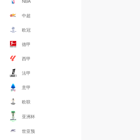
NBA
中超
欧冠
德甲
西甲
法甲
意甲
欧联
亚洲杯
世亚预