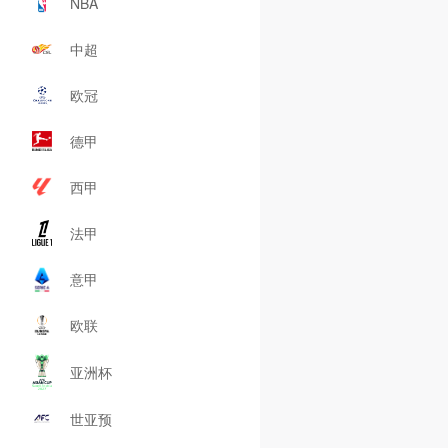
NBA
中超
欧冠
德甲
西甲
法甲
意甲
欧联
亚洲杯
世亚预