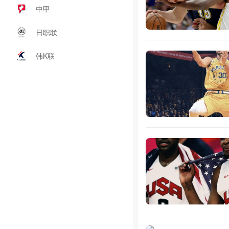
中甲
日职联
韩K联