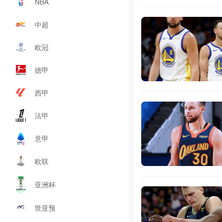
NBA
中超
欧冠
德甲
西甲
法甲
意甲
欧联
亚洲杯
世亚预