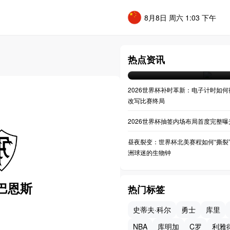
8月8日 周六 1:03 下午
大洋洲突围：美加墨世界
热点资讯
07-20 04:34
2026世界杯补时革新：电子计时如何
改写比赛终局
2026世界杯抽签内场布局首度完整曝
昼夜裂变：世界杯北美赛程如何“撕裂
洲球迷的生物钟
巴恩斯
热门标签
史蒂夫·科尔
勇士
库里
NBA
库明加
C罗
利雅