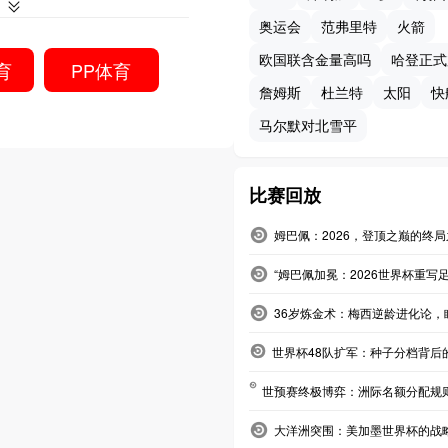
奥运会
范弗里特
火箭
欧国联含金量高吗
哈登正式
育
PP体育
詹姆斯
杜兰特
太阳
快
马尔默对北雪平
比赛回放
姆巴佩：2026，登顶之巅的终
“姆巴佩加冕：2026世界杯重写
36岁炼金术：梅西逆龄进化论，瞄
世界杯48队扩军：种子分档背后
世预赛终极博弈：洲际名额分配规
大洋洲突围：美加墨世界杯的战