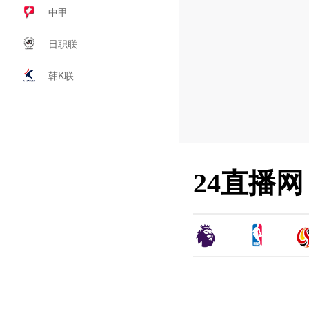
中甲
日职联
韩K联
24直播网