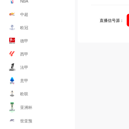
NBA
中超
直播信号源：
欧冠
德甲
西甲
法甲
意甲
欧联
亚洲杯
世亚预