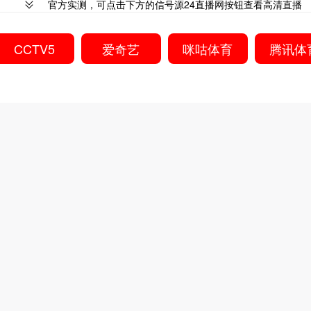
官方实测，可点击下方的信号源24直播网按钮查看高清直播
CCTV5
爱奇艺
咪咕体育
腾讯体