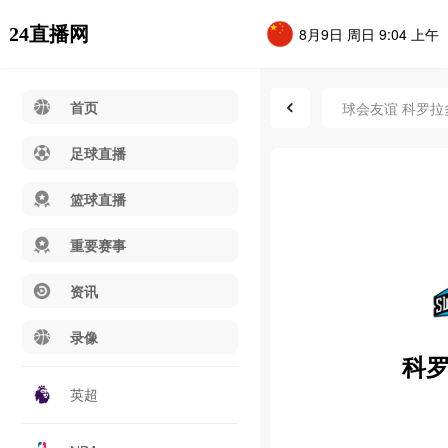
24直播网
8月9日 周日 9:04 上午
首页
球会友谊 科罗拉多
足球直播
篮球直播
重要赛事
资讯
录像
科
英超