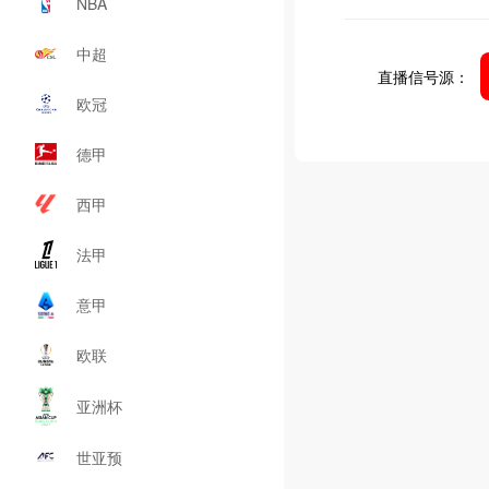
NBA
中超
直播信号源：
欧冠
德甲
西甲
法甲
意甲
欧联
亚洲杯
世亚预